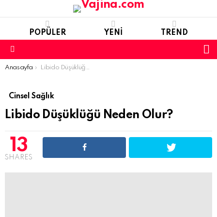
POPÜLER
YENI
TREND
S
S
Menu
You are here:
Anasayfa
Libido Düşüklüğü Neden Olur?
Cinsel Sağlık
Libido Düşüklüğü Neden Olur?
13
SHARES